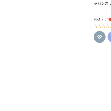
ッセンス pl
ご
卸値：
☆☆☆☆