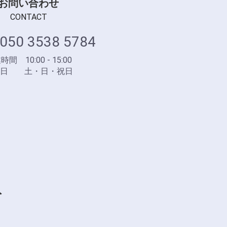
お問い合わせ
CONTACT
050 3538 5784
間 10:00 - 15:00
業日 土・日・祝日
ト