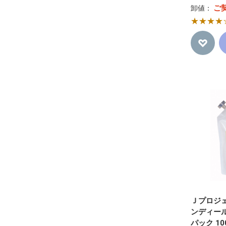
ご
卸値：
★★★★
Ｊプロジェ
ンディー
パック 10