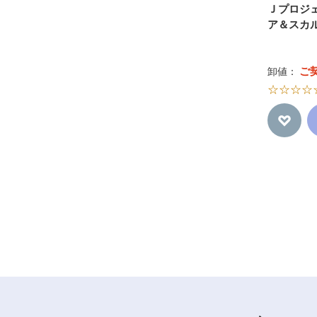
Ｊプロジェ
ア＆スカル
ご
卸値：
☆☆☆☆