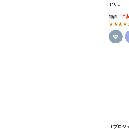
140…
ご
卸値：
★★★★
Ｊプロジェ