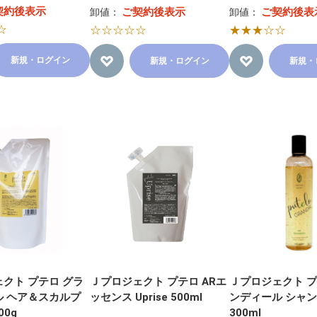
契約後表示
ご契約後表示
ご契約後表
卸値：
卸値：
☆
☆☆☆☆☆
★★★☆☆
新規・ログイン
新規・ログイン
新規・
クト プテロ グラ
Ｊプロジェクト プテロ ARエ
Ｊプロジェクト プ
ル ヘア＆スカルプ
ッセンス Uprise 500ml
ンディール シャ
00g
300ml