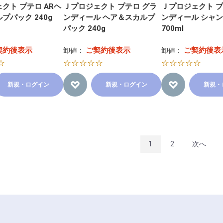
クト プテロ ARヘ
Ｊプロジェクト プテロ グラ
Ｊプロジェクト プ
プパック 240g
ンディール ヘア＆スカルプ
ンディール シャ
パック 240g
700ml
契約後表示
ご契約後表示
ご契約後表
卸値：
卸値：
☆
☆☆☆☆☆
☆☆☆☆☆
新規・ログイン
新規・ログイン
新規・
1
2
次へ