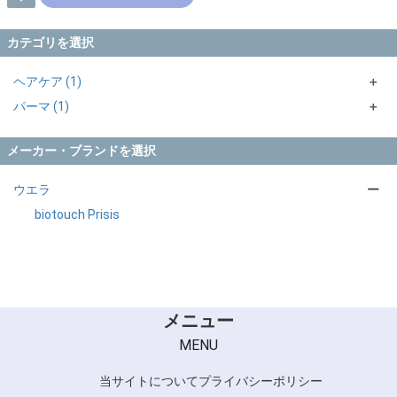
カテゴリを選択
ヘアケア (1)
＋
パーマ (1)
トリートメント・マスク (1)
＋
処理剤 (1)
＋
メーカー・ブランドを選択
後処理剤 (1)
ウエラ
ー
biotouch Prisis
メニュー
MENU
当サイトについて
プライバシーポリシー