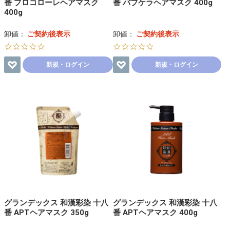
番 ブロコローレヘアマスク
番 バブケラヘアマスク 400g
400g
卸値：
ご契約後表示
卸値：
ご契約後表示
☆☆☆☆☆
☆☆☆☆☆
新規・ログイン
新規・ログイン
グランデックス 和漢彩染 十八
グランデックス 和漢彩染 十八
番 APTヘアマスク 350g
番 APTヘアマスク 400g