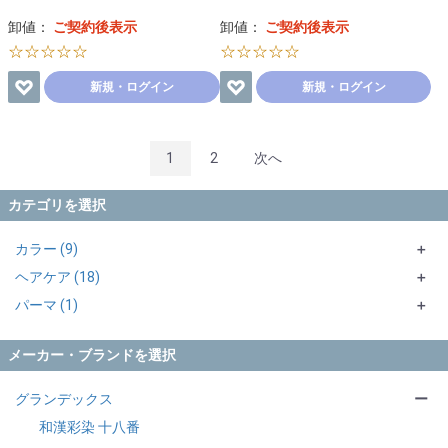
卸値：
ご契約後表示
卸値：
ご契約後表示
☆☆☆☆☆
☆☆☆☆☆
新規・ログイン
新規・ログイン
1
2
次へ
カテゴリを選択
カラー (9)
＋
ヘアケア (18)
オキシ (2)
＋
＋
パーマ (1)
ブリーチ剤 (1)
シャンプー (8)
グランデックス (2)
＋
＋
ヘナ・和漢彩染 (8)
トリートメント・マスク (7)
処理剤 (1)
グランデックス (1)
＋
＋
メーカー・ブランドを選択
サロントリートメント (1)
グランデックス (8)
前処理剤 (1)
育毛剤・トニック (2)
グランデックス
ー
スキャルプ (3)
和漢彩染 十八番