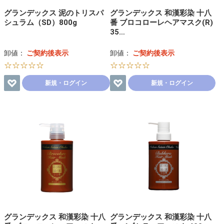
グランデックス 泥のトリスパ
グランデックス 和漢彩染 十八
シュラム（SD）800g
番 ブロコローレヘアマスク(R)
35…
卸値：
ご契約後表示
卸値：
ご契約後表示
☆☆☆☆☆
☆☆☆☆☆
新規・ログイン
新規・ログイン
グランデックス 和漢彩染 十八
グランデックス 和漢彩染 十八