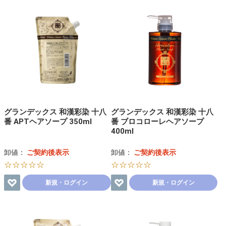
グランデックス 和漢彩染 十八
グランデックス 和漢彩染 十八
番 APTヘアソープ 350ml
番 ブロコローレヘアソープ
400ml
卸値：
ご契約後表示
卸値：
ご契約後表示
☆☆☆☆☆
☆☆☆☆☆
新規・ログイン
新規・ログイン