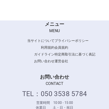
メニュー
MENU
当サイトについて
プライバシーポリシー
利用規約
会員規約
ガイドライン
特定商取引法に基づく表記
お問い合わせ
運営会社
お問い合わせ
CONTACT
TEL：050 3538 5784
営業時間 10:00 - 15:00
休業日 土・日・祝日