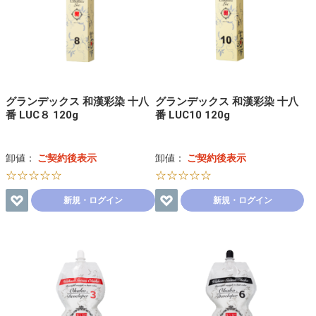
グランデックス 和漢彩染 十八
グランデックス 和漢彩染 十八
番 LUC８ 120g
番 LUC10 120g
卸値：
ご契約後表示
卸値：
ご契約後表示
☆☆☆☆☆
☆☆☆☆☆
新規・ログイン
新規・ログイン