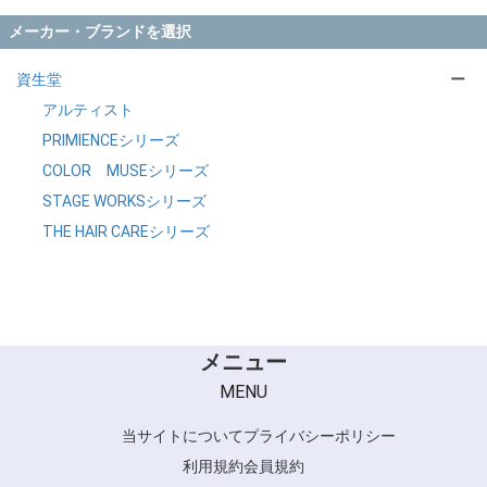
アウトレットセール (2)
メーカー・ブランドを選択
化粧品 (1)
＋
スキンケア類 (1)
資生堂
ー
アルティスト
PRIMIENCEシリーズ
COLOR MUSEシリーズ
STAGE WORKSシリーズ
THE HAIR CAREシリーズ
メニュー
MENU
当サイトについて
プライバシーポリシー
利用規約
会員規約