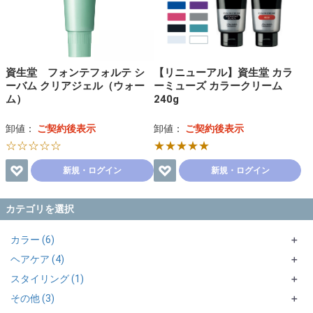
資生堂 フォンテフォルテ シ
【リニューアル】資生堂 カラ
ーバム クリアジェル（ウォー
ーミューズ カラークリーム
ム）
240g
卸値：
ご契約後表示
卸値：
ご契約後表示
☆☆☆☆☆
★★★★★
新規・ログイン
新規・ログイン
カテゴリを選択
カラー (6)
＋
ヘアケア (4)
アルカリカラー (4)
＋
＋
スタイリング (1)
ブリーチ剤 (2)
トリートメント・マスク (1)
資生堂 (4)
＋
＋
その他 (3)
アウトバス (1)
スプレー (1)
資生堂 (2)
＋