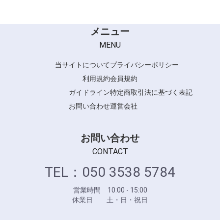
メニュー
MENU
当サイトについて
プライバシーポリシー
利用規約
会員規約
ガイドライン
特定商取引法に基づく表記
お問い合わせ
運営会社
お問い合わせ
CONTACT
TEL：050 3538 5784
営業時間 10:00 - 15:00
休業日 土・日・祝日