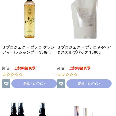
Ｊプロジェクト プテロ グラン
Ｊプロジェクト プテロ ARヘア
ディール シャンプー 300ml
＆スカルプパック 1000g
卸値：
ご契約後表示
卸値：
ご契約後表示
☆☆☆☆☆
☆☆☆☆☆
新規・ログイン
新規・ログイン