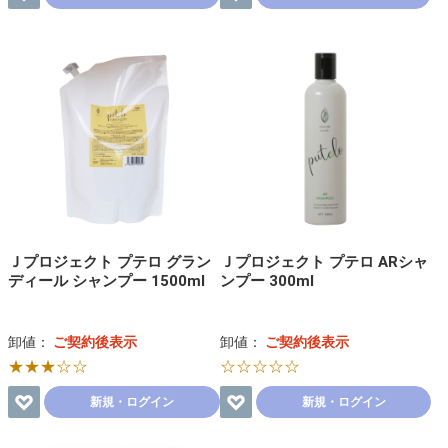
Ｊプロジェクト プテロ グラン
Ｊプロジェクト プテロ ARシャ
ディール シャンプー 1500ml
ンプー 300ml
卸値：
ご契約後表示
卸値：
ご契約後表示
★★★☆☆
☆☆☆☆☆
新規・ログイン
新規・ログイン