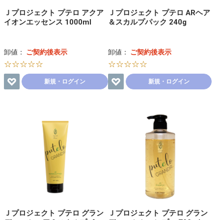
Ｊプロジェクト プテロ アクア
Ｊプロジェクト プテロ ARヘア
イオンエッセンス 1000ml
＆スカルプパック 240g
卸値：
ご契約後表示
卸値：
ご契約後表示
☆☆☆☆☆
☆☆☆☆☆
新規・ログイン
新規・ログイン
Ｊプロジェクト プテロ グラン
Ｊプロジェクト プテロ グラン