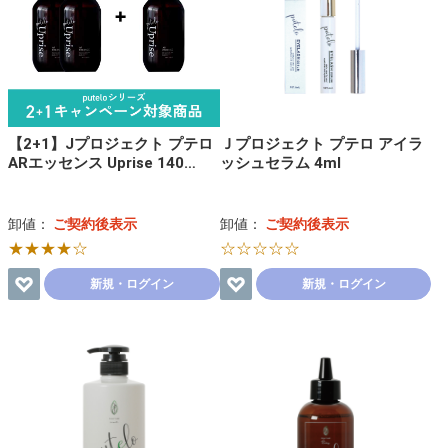
【2+1】Jプロジェクト プテロ
Ｊプロジェクト プテロ アイラ
ARエッセンス Uprise 140…
ッシュセラム 4ml
卸値：
ご契約後表示
卸値：
ご契約後表示
★★★★☆
☆☆☆☆☆
新規・ログイン
新規・ログイン