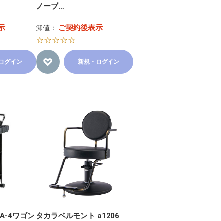
ノーブ…
示
ご契約後表示
卸値：
☆☆☆☆☆
ログイン
新規・ログイン
A-4ワゴン
タカラベルモント a1206