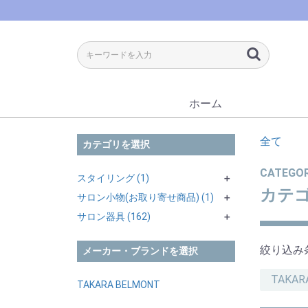
ホーム
全て
カテゴリを選択
CATEGO
スタイリング (1)
＋
カテ
サロン小物(お取り寄せ商品) (1)
＋
サロン器具 (162)
美容機器 (1)
＋
＋
スタイリングチェア (39)
ワゴン・ワゴン用小物 (1)
絞り込み
メーカー・ブランドを選択
多機能チェア (16)
シャンプーチェア (27)
TAKAR
TAKARA BELMONT
バーバーチェア (8)