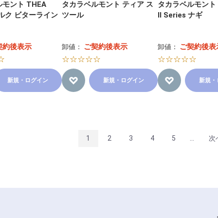
モント THEA
タカラベルモント ティア ス
タカラベルモント KI
 シルク ビターライン
ツール
Ⅱ Series ナギ
契約後表示
ご契約後表示
ご契約後表
卸値：
卸値：
☆
☆☆☆☆☆
☆☆☆☆☆
新規・ログイン
新規・ログイン
新規・
1
2
3
4
5
...
次