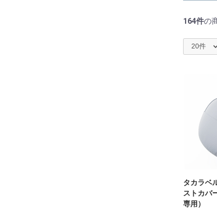
シャンプー機器 (32)
メニュー対応機器 (8)
164件
の
ミラー・サロン家具・ワゴン
等 (48)
関連小物・消耗品等 (22)
タカラベ
ストカバー
専用）