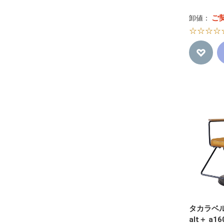
ご
卸値：
☆☆☆☆
タカラベルモ
alt＋ a16