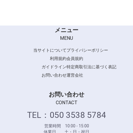
FRAMAR
SUPPORTシリーズ
CARETECT OG シリーズ
SUPPORTシリーズ
メニュー
MENU
当サイトについて
プライバシーポリシー
利用規約
会員規約
ガイドライン
特定商取引法に基づく表記
お問い合わせ
運営会社
お問い合わせ
CONTACT
TEL：050 3538 5784
営業時間 10:00 - 15:00
休業日 土・日・祝日