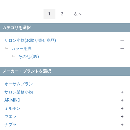
1
2
次へ
カテゴリを選択
サロン小物(お取り寄せ商品)
ー
カラー用具
ー
その他 (39)
メーカー・ブランドを選択
オーサムプラン
サロン業務小物
＋
ARIMINO
AIVL
＋
ミルボン
エバーメイト・ニューエバー
SUPPORTシリーズ
＋
ウエラ
スズラン
Support シリーズ
＋
ナプラ
meiho
INVIGO
＋