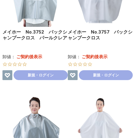
メイホー No.3752 バックシ
メイホー No.3757 バックシ
ャンプークロス パールクレア
ャンプークロス
卸値：
ご契約後表示
卸値：
ご契約後表示
☆☆☆☆☆
☆☆☆☆☆
新規・ログイン
新規・ログイン