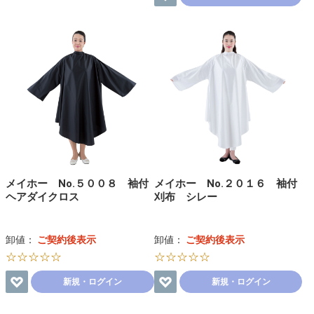
メイホー No.５００８ 袖付
メイホー No.２０１６ 袖付
ヘアダイクロス
刈布 シレー
卸値：
ご契約後表示
卸値：
ご契約後表示
☆☆☆☆☆
☆☆☆☆☆
新規・ログイン
新規・ログイン