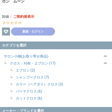
ロン ムーン
卸値：
ご契約後表示
☆☆☆☆☆
新規・ログイン
カテゴリを選択
サロン小物(お取り寄せ商品)
ー
クロス・刈布・エプロン (17)
ー
エプロン (2)
シャンプークロス (7)
カラー（ヘアダイ）クロス (3)
パーマクロス (6)
カットクロス (6)
メーカー・ブランドを選択