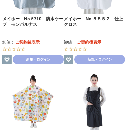
メイホー No.5710 防水ケー
メイホー No.５５５２ 仕上
プ モンパルナス
クロス
卸値：
ご契約後表示
卸値：
ご契約後表示
☆☆☆☆☆
☆☆☆☆☆
新規・ログイン
新規・ログイン