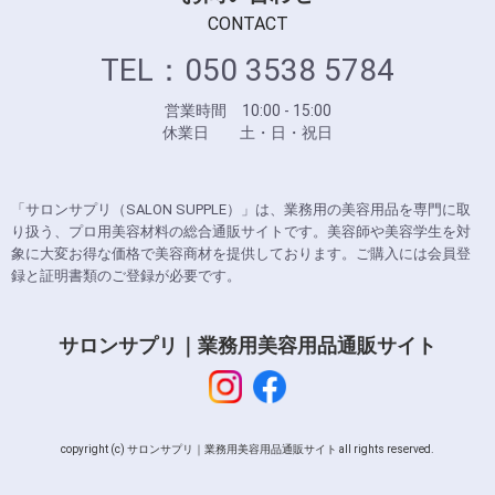
CONTACT
TEL：050 3538 5784
営業時間 10:00 - 15:00
休業日 土・日・祝日
「サロンサプリ（SALON SUPPLE）」は、業務用の美容用品を専門に取
り扱う、プロ用美容材料の総合通販サイトです。美容師や美容学生を対
象に大変お得な価格で美容商材を提供しております。ご購入には会員登
録と証明書類のご登録が必要です。
サロンサプリ｜業務用美容用品通販サイト
copyright (c) サロンサプリ｜業務用美容用品通販サイト all rights reserved.