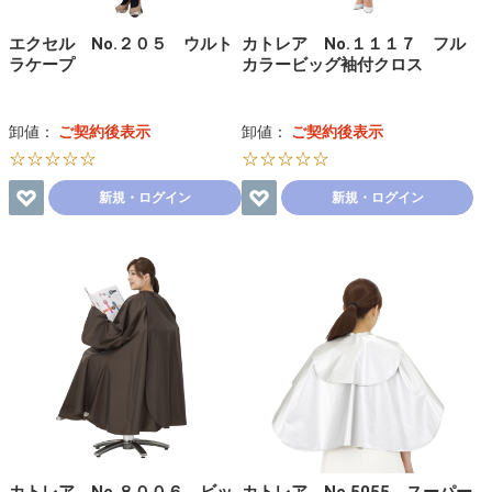
エクセル No.２０５ ウルト
カトレア No.１１１７ フル
ラケープ
カラービッグ袖付クロス
卸値：
ご契約後表示
卸値：
ご契約後表示
☆☆☆☆☆
☆☆☆☆☆
新規・ログイン
新規・ログイン