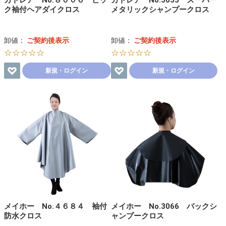
カトレア No.８００６ ビッ
カトレア No.5055 スーパー
ク袖付ヘアダイクロス
メタリックシャンプークロス
卸値：
ご契約後表示
卸値：
ご契約後表示
☆☆☆☆☆
☆☆☆☆☆
新規・ログイン
新規・ログイン
メイホー No.４６８４ 袖付
メイホー No.3066 バックシ
防水クロス
ャンプークロス