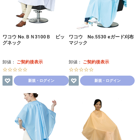
ワコウ No.ＢＮ3100Ｂ ビッ
ワコウ No.5530 eガード刈布
グネック
マジック
卸値：
ご契約後表示
卸値：
ご契約後表示
☆☆☆☆☆
☆☆☆☆☆
新規・ログイン
新規・ログイン