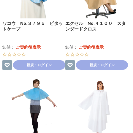
ワコウ No.３７９５ ピタッ
エクセル No.４１００ スタ
トケープ
ンダードクロス
卸値：
ご契約後表示
卸値：
ご契約後表示
☆☆☆☆☆
☆☆☆☆☆
新規・ログイン
新規・ログイン