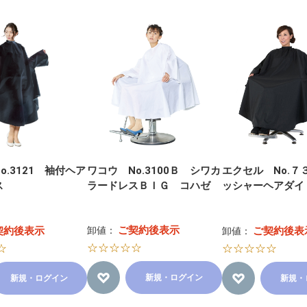
o.3121 袖付ヘア
ワコウ No.3100Ｂ シワカ
エクセル No.７
ス
ラードレスＢＩＧ コハゼ
ッシャーヘアダイ
ご契約後表示
契約後表示
卸値：
ご契約後表
卸値：
☆☆☆☆☆
☆
☆☆☆☆☆
新規・ログイン
新規・ログイン
新規・