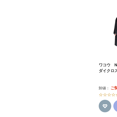
EXCEL
CATTLEA
meiho
WAKO
ワコウ N
ダイクロ
ご
卸値：
☆☆☆☆