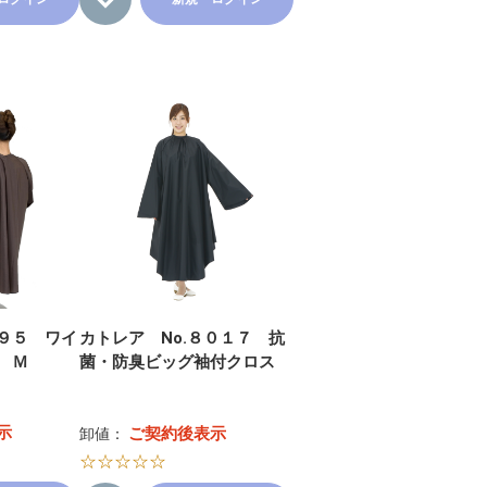
９５ ワイ
カトレア No.８０１７ 抗
 Ｍ
菌・防臭ビッグ袖付クロス
示
ご契約後表示
卸値：
☆☆☆☆☆