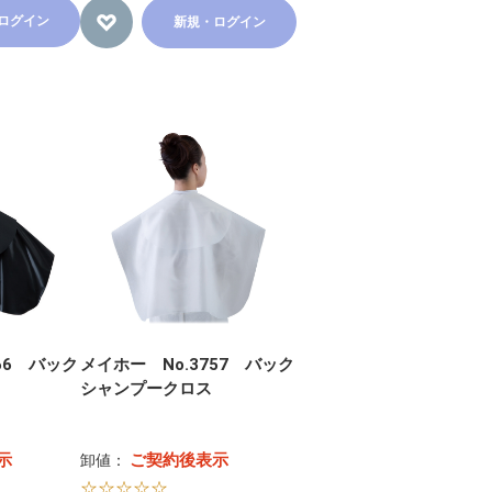
ログイン
新規・ログイン
66 バック
メイホー No.3757 バック
シャンプークロス
示
ご契約後表示
卸値：
☆☆☆☆☆