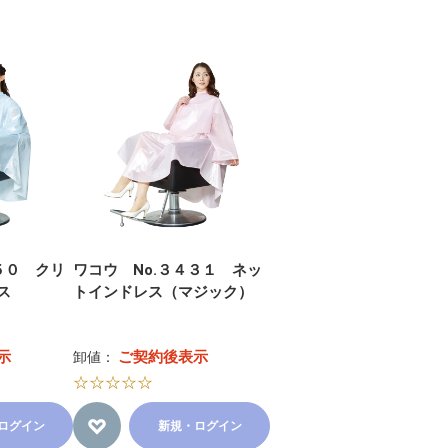
５０ クリ
ワコウ No.３４３１ ネッ
ス
トインドレス（マジック）
示
ご契約後表示
卸値：
☆☆☆☆☆
ログイン
新規・ログイン