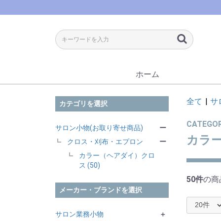
ホーム
全て
|
サ
カテゴリを選択
CATEGO
サロン小物(お取り寄せ商品)
ー
カラ
クロス・刈布・エプロン
ー
カラー（ヘアダイ）クロ
ス (50)
50件
の商
メーカー・ブランドを選択
サロン業務小物
＋