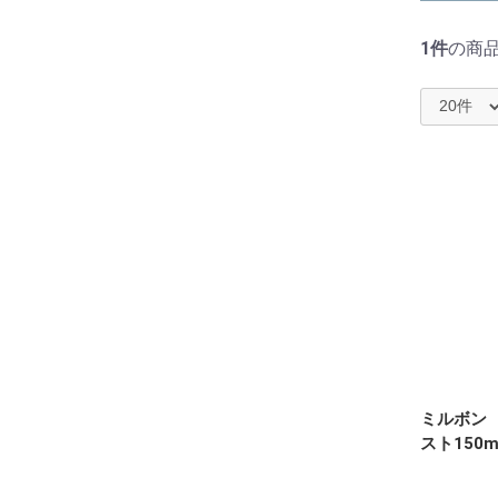
1件
の商
ミルボン
スト150m