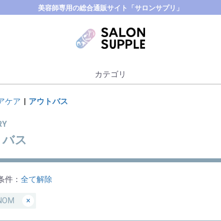
美容師専用の総合通販サイト「サロンサプリ」
カテゴリ
アケア
|
アウトバス
RY
トバス
条件：
全て解除
NOM
×