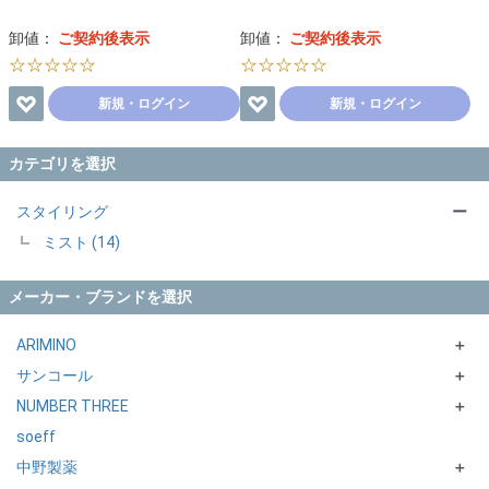
卸値：
ご契約後表示
卸値：
ご契約後表示
☆☆☆☆☆
☆☆☆☆☆
新規・ログイン
新規・ログイン
カテゴリを選択
スタイリング
ー
ミスト (14)
メーカー・ブランドを選択
ARIMINO
＋
サンコール
BS STYLING
＋
NUMBER THREE
SPICE
BOTANIENCE
＋
soeff
STYLE CLUB
DEUXER シリーズ
中野製薬
SPRINAGE
＋