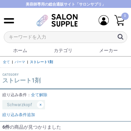
美容師専用の総合通販サイト「サロンサプリ」
0
ホーム
カテゴリ
メーカー
全て
|
パーマ
|
ストレート1剤
CATEGORY
ストレート1剤
絞り込み条件：
全て解除
Schwarzkopf
×
絞り込み条件追加
6件
の商品が見つかりました