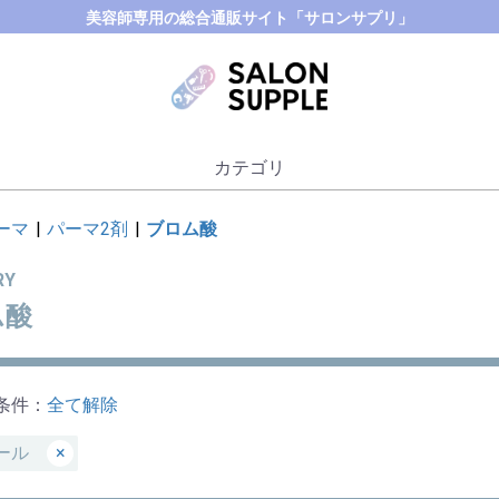
美容師専用の総合通販サイト「サロンサプリ」
カテゴリ
ーマ
|
パーマ2剤
|
ブロム酸
RY
ム酸
条件：
全て解除
ール
×