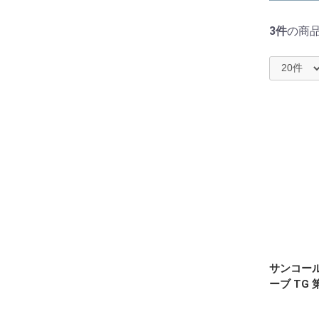
3件
の商
サンコール 
ーブ TG 第