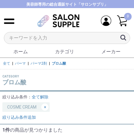
美容師専用の総合通販サイト「サロンサプリ」
0
ホーム
カテゴリ
メーカー
全て
|
パーマ
|
パーマ2剤
|
ブロム酸
CATEGORY
ブロム酸
絞り込み条件：
全て解除
COSME CREAM
×
絞り込み条件追加
1件
の商品が見つかりました