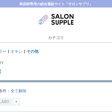
美容師専用の総合通販サイト「サロンサプリ」
カテゴリ
ラー
|
オキシ
|
その他
RY
他
条件：
全て解除
 LABO
×