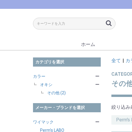
ホーム
全て
|
カ
カテゴリを選択
CATEGO
カラー
ー
その
オキシ
ー
その他 (2)
絞り込み
メーカー・ブランドを選択
Perm′s
ワイマック
ー
Perm′s LABO