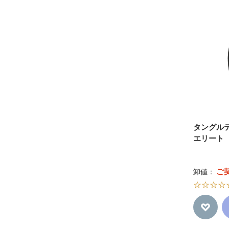
大阪ブラシ
SANBI
タングルティーザー
デンマン
Vess
ホンゴ
タングル
エリート
ご
卸値：
☆☆☆☆