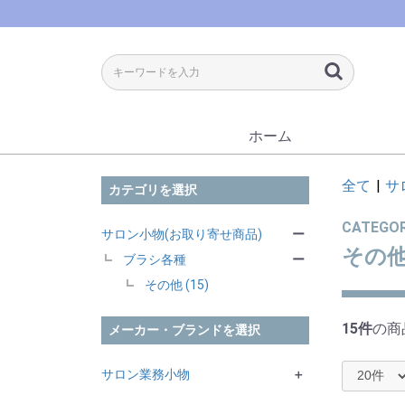
ホーム
全て
|
サ
カテゴリを選択
CATEGO
サロン小物(お取り寄せ商品)
ー
その
ブラシ各種
ー
その他 (15)
15件
の商
メーカー・ブランドを選択
サロン業務小物
＋
NBAA