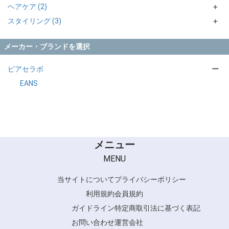
ヘアケア (2)
＋
スタイリング (3)
トリートメント・マスク (1)
＋
アウトバス (1)
オイル (3)
メーカー・ブランドを選択
ピアセラボ
ー
EANS
メニュー
MENU
当サイトについて
プライバシーポリシー
利用規約
会員規約
ガイドライン
特定商取引法に基づく表記
お問い合わせ
運営会社