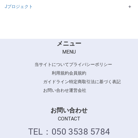
Jプロジェクト
HAIR COLOR SUNSHIELD
CARETECT HB シリーズ
Ulecy シリーズ
＋
SUPPORTシリーズ
CARETECT OG シリーズ
putelo
ACCESS FREEシリーズ
inoto シリーズ
SUPPORTシリーズ
メニュー
MENU
当サイトについて
プライバシーポリシー
利用規約
会員規約
ガイドライン
特定商取引法に基づく表記
お問い合わせ
運営会社
お問い合わせ
CONTACT
TEL：050 3538 5784