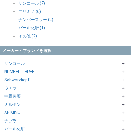
サンコール (7)
アリミノ (6)
ナンバースリー (2)
パール化研 (1)
その他 (2)
メーカー・ブランドを選択
サンコール
＋
NUMBER THREE
FEROUE MOL
＋
Schwarzkopf
HUE シリーズ
＋
ウエラ
terra
＋
中野製薬
IGORAシリーズ
ILLUMINA
＋
ミルボン
FIBREPLEXシリーズ
INVIGO
Caradeco
＋
ARIMINO
WELLA PLEX／BLEACH
ORDEVE Seedil
＋
ナプラ
SUPPORTシリーズ
Support シリーズ
カラーストーリー
＋
パール化研
ADMIO
NASEED シリーズ
＋