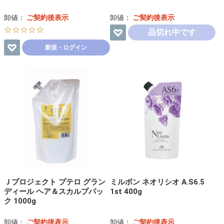
卸値：
ご契約後表示
卸値：
ご契約後表示
☆☆☆☆☆
品切れ中です
新規・ログイン
Ｊプロジェクト プテロ グラン
ミルボン ネオリシオ A.S6.5
ディール ヘア＆スカルプパッ
1st 400g
ク 1000g
卸値：
ご契約後表示
卸値：
ご契約後表示