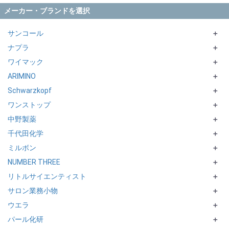
メーカー・ブランドを選択
サンコール
＋
ナプラ
FORM MAKE
＋
ワイマック
BOTANIENCE
N. シリーズ
＋
ARIMINO
R-21
CARETECT HB シリーズ
DIGITAL CURE／STRAIGHT CURE／DIGITAL TREATMENT
＋
Schwarzkopf
FEROUE MOL
CARETECT OG シリーズ
Perm′s LABO
DESIGN DIRECT
＋
ワンストップ
ECORTE シリーズ
COSME CURL
FIBREPLEXシリーズ
＋
中野製薬
FAVE シリーズ
COSME CREAM
NATURAL STYLINGシリーズ
bilego
＋
千代田化学
inoto シリーズ
TannieCURL
ビカク
emorte
＋
ミルボン
Refresh Scalp シリーズ
QUOLINE
CURLX
DELAXIORシリーズ
＋
NUMBER THREE
SUPPORTシリーズ
SHERPA
MARCCONTI
EUREKAシリーズ
NeoLiscio
＋
リトルサイエンティスト
nent
COSME COCKTAIL
PERSOCIA LIVENOBLE
FELADYCA シリーズ
＋
サロン業務小物
ut-et
STYLE Q
PREJUME シリーズ
MurieM series
ワクワクneo
＋
ウエラ
Support シリーズ
ソニル
＋
パール化研
ワクワクの種
Fede
＋