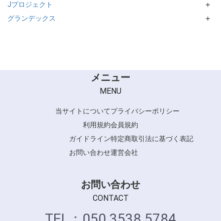
Jプロジェクト
STYLEFORM／WELLA STRATE
IROHA
＋
グランデックス
WELLA PLEX／BLEACH
Ulecy シリーズ
putelo
＋
biotouch Prisis
和漢彩染KIWAMI
和漢彩染 十八番
メニュー
MENU
当サイトについて
プライバシーポリシー
利用規約
会員規約
ガイドライン
特定商取引法に基づく表記
お問い合わせ
運営会社
お問い合わせ
CONTACT
TEL：050 3538 5784