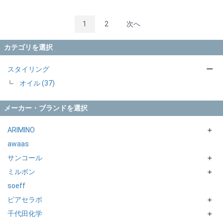
1
2
次へ
カテゴリを選択
スタイリング
ー
オイル (37)
メーカー・ブランドを選択
ARIMINO
＋
awaas
BS STYLING
サンコール
SPRINAGE
＋
ミルボン
dance design tuner
KIITOS BLANC
＋
soeff
BOTANIENCE
Elujudaシリーズ
ピアセラボ
OW BYE TORI
＋
千代田化学
jemile fran シリーズ
EANS
＋