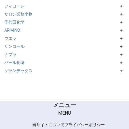
フィヨーレ
ORDEVE crystal
IGORAシリーズ
Caradeco museria
＋
サロン業務小物
ORDEVE beaute
FIBREPLEXシリーズ
Caradeco pave
BLカラー
＋
千代田化学
SUSTINO
＋
ARIMINO
Caradeco
MillefeUIシリーズ
＋
ウエラ
DELAXIORシリーズ
カラーストーリー
＋
サンコール
ADMIO
ILLUMINA
＋
ナプラ
ASIIAN COLORシリーズ
KOLESTON PERFECT+
LEARA
＋
パール化研
SOFTOUCH
N. シリーズ
＋
グランデックス
NASEED シリーズ
Ulecy シリーズ
＋
CARETECT HB シリーズ
和漢彩染 十八番
ACCESS FREEシリーズ
メニュー
MENU
当サイトについて
プライバシーポリシー