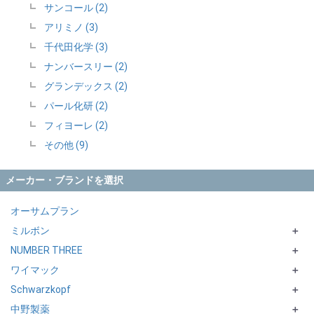
サンコール (2)
アリミノ (3)
千代田化学 (3)
ナンバースリー (2)
グランデックス (2)
パール化研 (2)
フィヨーレ (2)
その他 (9)
メーカー・ブランドを選択
オーサムプラン
ミルボン
＋
NUMBER THREE
ENOG
＋
ワイマック
ORDEVE
HUE シリーズ
＋
Schwarzkopf
ORDEVE Addicthy
Perm′s LABO
＋
中野製薬
ORDEVE Seedil
terra
＋