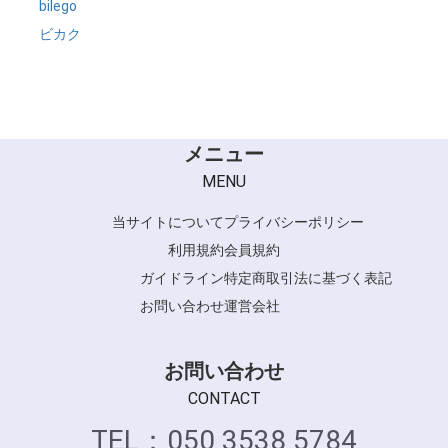
bilego
中間処理 (3)
GMT (1)
ビカク
後処理剤 (3)
酸熱トリートメント (1)
メニュー
MENU
当サイトについて
プライバシーポリシー
利用規約
会員規約
ガイドライン
特定商取引法に基づく表記
お問い合わせ
運営会社
お問い合わせ
CONTACT
TEL：050 3538 5784