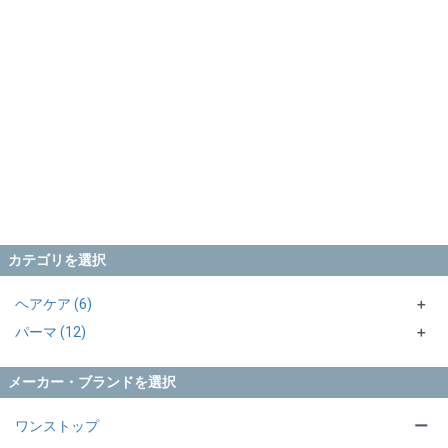
カテゴリを選択
ヘアケア (6)
＋
パーマ (12)
シャンプー (1)
＋
トリートメント・マスク (4)
パーマ1剤 (2)
＋
メーカー・ブランドを選択
アウトバス (1)
パーマ2剤 (2)
シス系 (1)
＋
サロントリートメント (1)
処理剤 (6)
チオグリコール酸 (1)
ブロム酸 (1)
＋
ワンストップ
ー
その他 (2)
過酸化水素水 (1)
前処理剤 (3)
＋