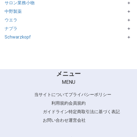
サロン業務小物
STYLE me
＋
中野製薬
NBAA
＋
ウエラ
CURLX
＋
ナプラ
GLAMOROUS CURL
KolorMotion+
＋
Schwarzkopf
HAIR FRESH
EIMI
IMPRIME シリーズ
＋
MODENICA ART
MIEUFA UV シリーズ
SILHOUETTEシリーズ
NAKANO STYLING
NATURAL STYLINGシリーズ
メニュー
MENU
当サイトについて
プライバシーポリシー
利用規約
会員規約
ガイドライン
特定商取引法に基づく表記
お問い合わせ
運営会社