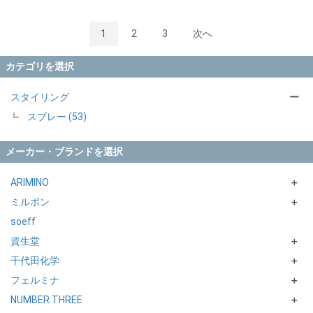
1
2
3
次へ
カテゴリを選択
スタイリング
ー
スプレー (53)
メーカー・ブランドを選択
ARIMINO
＋
ミルボン
BS STYLING
＋
soeff
SPICE
Qufra
資生堂
ARIMINO MEN
nigelle シリーズ
＋
千代田化学
Mark U
STAGE WORKSシリーズ
＋
フェルミナ
PEACE
DELAXIORシリーズ
＋
NUMBER THREE
クリムヴィータ
＋