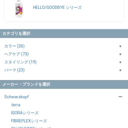
HELLO/GOODBYE シリーズ
カテゴリを選択
カラー (26)
＋
ヘアケア (73)
アルカリカラー (7)
＋
＋
スタイリング (19)
ヘアマニキュア・塩基性カラー (1)
シャンプー (19)
シュワルツコフ (7)
＋
＋
パーマ (23)
オキシ (4)
トリートメント・マスク (48)
スプレー (3)
シュワルツコフ (1)
＋
＋
リムーバー、プロテクト商品 (3)
アウトバス (21)
ミスト (1)
パーマ1剤 (4)
シュワルツコフ (4)
＋
＋
メーカー・ブランドを選択
カラーシャンプー・トリートメント (3)
サロントリートメント (5)
ワックス (6)
パーマ2剤 (3)
シュワルツコフ (3)
シス系 (2)
＋
＋
ブリーチ剤 (3)
育毛剤・トニック (1)
ムース・フォーム (7)
ストレート1剤 (6)
シュワルツコフ (2)
チオグリコール酸 (3)
過酸化水素水 (3)
＋
＋
Schwarzkopf
ー
カラーサポートアイテム (7)
スキャルプ (1)
ジェル・ローション (2)
ストレート2剤 (4)
シュワルツコフ (3)
チオ系 (6)
＋
terra
その他 (1)
処理剤 (6)
シュワルツコフ (6)
＋
IGORAシリーズ
前処理剤 (5)
FIBREPLEXシリーズ
後処理剤 (1)