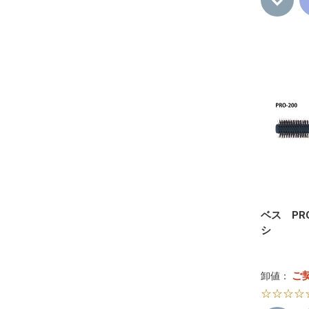
ベス PR
シ
ご
卸値：
☆☆☆☆