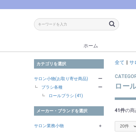
ホーム
全て
|
サ
カテゴリを選択
CATEGO
サロン小物(お取り寄せ商品)
ー
ロー
ブラシ各種
ー
ロールブラシ (41)
41件
の商
メーカー・ブランドを選択
サロン業務小物
＋
NBAA