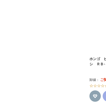
大阪ブラシ
SANBI
Vess
ホンゴ
Y.S.PARK
ホンゴ 
シ ＲＢ-
ご
卸値：
☆☆☆☆