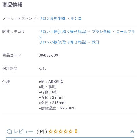
商品情報
メーカー・ブランド
サロン業務小物
＞
ホンゴ
関連カテゴリ
サロン小物(お取り寄せ商品)
＞
ブラシ各種
＞
ロールブラ
シ
サロン小物(お取り寄せ商品)
＞
武田
商品コード
38-053-009
保証期間
なし
仕様
●柄：ABS樹脂
●毛：豚毛
●行数：8行
●直径：28mm
●全長：215mm
●耐熱温度：65～80℃
レビュー
☆☆☆☆☆ 0
(0件)