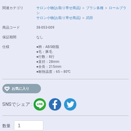
関連カテゴリ
サロン小物(お取り寄せ商品)
＞
ブラシ各種
＞
ロールブラ
シ
サロン小物(お取り寄せ商品)
＞
武田
商品コード
38-053-009
保証期間
なし
仕様
●柄：ABS樹脂
●毛：豚毛
●行数：8行
●直径：28mm
●全長：215mm
●耐熱温度：65～80℃
お気に入り
LINE
facebook
twitter
SNSでシェア :
数量