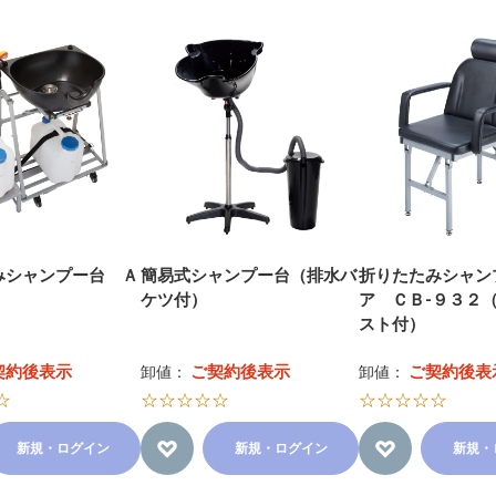
みシャンプー台 Ａ
簡易式シャンプー台（排水バ
折りたたみシャン
ケツ付）
ア ＣＢ-９３２
スト付）
契約後表示
ご契約後表示
ご契約後表
卸値：
卸値：
☆
☆☆☆☆☆
☆☆☆☆☆
新規・ログイン
新規・ログイン
新規・