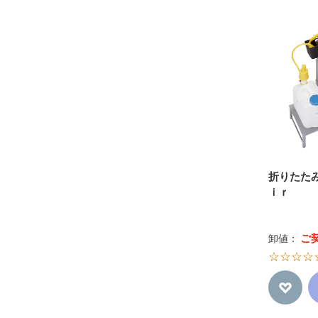
折りたた
ｉｒ
ご
卸値：
☆☆☆☆