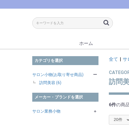
ホーム
全て
|
サ
カテゴリを選択
CATEGO
サロン小物(お取り寄せ商品)
ー
訪問
訪問美容 (6)
メーカー・ブランドを選択
6件
の商
サロン業務小物
＋