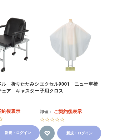
ベル 折りたたみシ
エクセル9001 ニュー車椅
チェア キャスター
子用クロス
契約後表示
ご契約後表示
卸値：
☆
☆☆☆☆☆
新規・ログイン
新規・ログイン