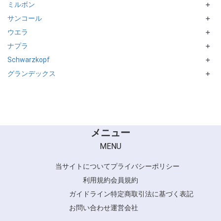
ミルボン
TannieCURL
ソニル
＋
サンコール
PERSOCIA LIVENOBLE
＋
ウエラ
PREJUME シリーズ
R-21
＋
ナプラ
Fede
＋
Schwarzkopf
N. シリーズ
＋
グランデックス
NATURAL STYLINGシリーズ
＋
和漢彩染KIWAMI
メニュー
MENU
当サイトについて
プライバシーポリシー
利用規約
会員規約
ガイドライン
特定商取引法に基づく表記
お問い合わせ
運営会社