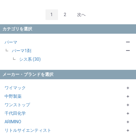
1
2
次へ
カテゴリを選択
パーマ
ー
パーマ1剤
ー
シス系 (30)
メーカー・ブランドを選択
ワイマック
＋
中野製薬
DIGITAL CURE／STRAIGHT CURE／DIGITAL TREATMENT
＋
ワンストップ
emorte
＋
千代田化学
CURLX
ビカク
＋
ARIMINO
COSME COCKTAIL
＋
リトルサイエンティスト
COSME CURL
＋