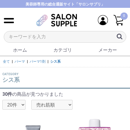
美容師専用の総合通販サイト「サロンサプリ」
0
ホーム
カテゴリ
メーカー
全て
|
パーマ
|
パーマ1剤
|
シス系
CATEGORY
シス系
30件
の商品が見つかりました