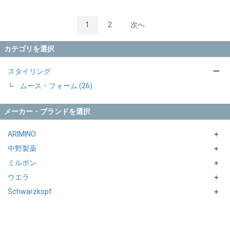
1
2
次へ
カテゴリを選択
スタイリング
ー
ムース・フォーム (26)
メーカー・ブランドを選択
ARIMINO
＋
中野製薬
SPICE
＋
ミルボン
STYLE CLUB
HAIR FRESH
＋
ウエラ
Proist
PREJUME シリーズ
＋
Schwarzkopf
MODENICA
jemile fran シリーズ
EIMI
＋
Qufra
SILHOUETTEシリーズ
nigelle シリーズ