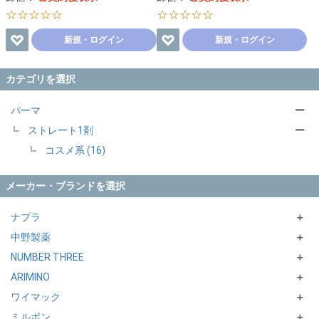
☆☆☆☆☆
☆☆☆☆☆
新規・ログイン
新規・ログイン
カテゴリを選択
パーマ
ー
ストレート1剤
ー
コスメ系 (16)
メーカー・ブランドを選択
ナプラ
＋
中野製薬
N. シリーズ
＋
NUMBER THREE
CARETECT HB シリーズ
emorte
＋
ARIMINO
ut-et
CURLX
FELADYCA シリーズ
＋
ワイマック
COSME CREAM
＋
ミルボン
QUOLINE
DIGITAL CURE／STRAIGHT CURE／DIGITAL TREATMENT
＋