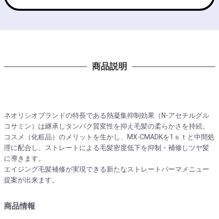
商品説明
ネオリシオブランドの特長である熱凝集抑制効果（N-アセチルグル
コサミン）は継承しタンパク質変性を抑え毛髪の柔らかさを持続。
コスメ（化粧品）のメリットを生かし、MX-CMADKを1ｓｔと中間処
理に配合し、ストレートによる毛髪密度低下を抑制・補修しツヤ髪
に導きます。
エイジング毛髪補修が実現できる新たなストレートパーマメニュー
提案が出来ます。
商品情報