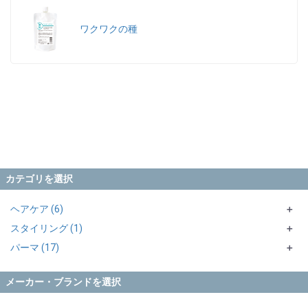
ワクワクの種
カテゴリを選択
ヘアケア (6)
＋
スタイリング (1)
トリートメント・マスク (6)
＋
パーマ (17)
オイル (1)
＋
パーマ1剤 (5)
＋
メーカー・ブランドを選択
パーマ2剤 (1)
シス系 (3)
＋
処理剤 (1)
チオシス (1)
過酸化水素水 (1)
＋