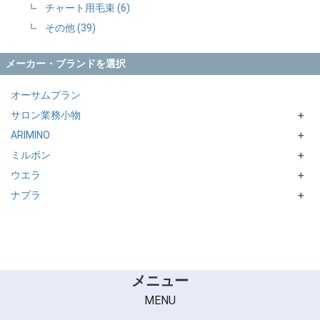
チャート用毛束 (6)
その他 (39)
メーカー・ブランドを選択
オーサムプラン
サロン業務小物
＋
ARIMINO
AIVL
＋
ミルボン
EXCEL
SUPPORTシリーズ
＋
ウエラ
エバーメイト・ニューエバー
Support シリーズ
＋
ナプラ
KYOGOKU
INVIGO
＋
SANBI
SUPPORTシリーズ
CARETECT OG シリーズ
スズラン
SUPPORTシリーズ
タニタ
meiho
メニュー
FRAMAR
MENU
Vess