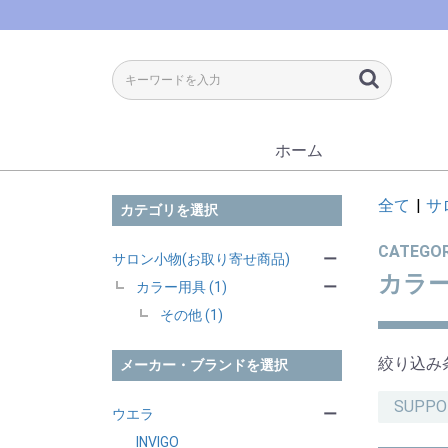
ホーム
全て
|
サ
カテゴリを選択
CATEGO
サロン小物(お取り寄せ商品)
ー
カラ
カラー用具 (1)
ー
その他 (1)
絞り込み
メーカー・ブランドを選択
SUPP
ウエラ
ー
INVIGO