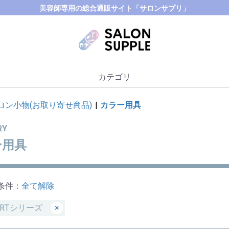
美容師専用の総合通販サイト「サロンサプリ」
カテゴリ
ロン小物(お取り寄せ商品)
|
カラー用具
RY
ー用具
条件：
全て解除
ORTシリーズ
×