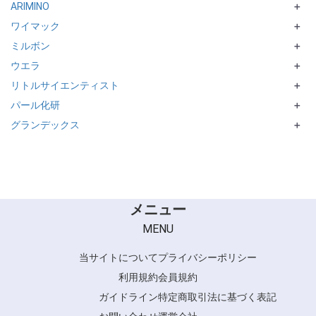
ARIMINO
nent
MARCCONTI
DELAXIORシリーズ
＋
ワイマック
SHERPA
＋
ミルボン
DIGITAL CURE／STRAIGHT CURE／DIGITAL TREATMENT
＋
ウエラ
NeoLiscio
＋
リトルサイエンティスト
WELLA PLEX／BLEACH
＋
パール化研
ワクワクneo
＋
グランデックス
Ulecy シリーズ
＋
和漢彩染 十八番
メニュー
MENU
当サイトについて
プライバシーポリシー
利用規約
会員規約
ガイドライン
特定商取引法に基づく表記