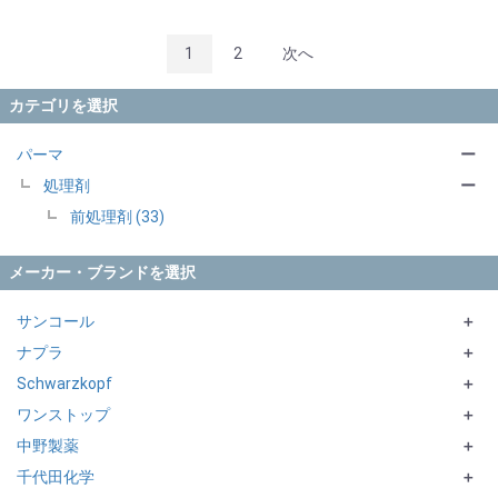
1
2
次へ
カテゴリを選択
パーマ
ー
処理剤
ー
前処理剤 (33)
メーカー・ブランドを選択
サンコール
＋
ナプラ
FEROUE MOL
＋
Schwarzkopf
CARETECT HB シリーズ
＋
ワンストップ
FAVE シリーズ
FIBREPLEXシリーズ
＋
中野製薬
inoto シリーズ
NATURAL STYLINGシリーズ
bilego
＋
千代田化学
SUPPORTシリーズ
emorte
＋