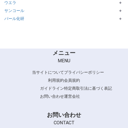
ウエラ
MARCCONTI
PERSOCIA LIVENOBLE
＋
サンコール
PREJUME シリーズ
Fede
＋
パール化研
STYLEFORM／WELLA STRATE
R-21
＋
IROHA
Ulecy シリーズ
メニュー
MENU
当サイトについて
プライバシーポリシー
利用規約
会員規約
ガイドライン
特定商取引法に基づく表記
お問い合わせ
運営会社
お問い合わせ
CONTACT