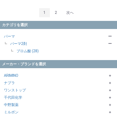
1
2
次へ
カテゴリを選択
パーマ
ー
パーマ2剤
ー
ブロム酸 (28)
メーカー・ブランドを選択
ARIMINO
＋
ナプラ
DESIGN DIRECT
＋
ワンストップ
COSME CURL
N. シリーズ
＋
千代田化学
COSME CREAM
CARETECT HB シリーズ
ビカク
＋
中野製薬
QUOLINE
ECORTE シリーズ
EUREKAシリーズ
＋
ミルボン
ut-et
CURLX
＋