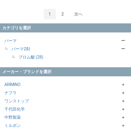
1
2
次へ
カテゴリを選択
パーマ
ー
パーマ2剤
ー
ブロム酸 (28)
メーカー・ブランドを選択
ARIMINO
＋
ナプラ
DESIGN DIRECT
＋
ワンストップ
COSME CURL
N. シリーズ
＋
千代田化学
COSME CREAM
CARETECT HB シリーズ
ビカク
＋
中野製薬
QUOLINE
ECORTE シリーズ
EUREKAシリーズ
＋
ミルボン
ut-et
CURLX
＋