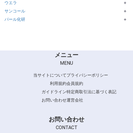
ウエラ
MARCCONTI
PERSOCIA LIVENOBLE
＋
サンコール
PREJUME シリーズ
Fede
＋
パール化研
STYLEFORM／WELLA STRATE
R-21
＋
IROHA
Ulecy シリーズ
メニュー
MENU
当サイトについて
プライバシーポリシー
利用規約
会員規約
ガイドライン
特定商取引法に基づく表記
お問い合わせ
運営会社
お問い合わせ
CONTACT