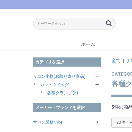
ホーム
全て
|
サ
カテゴリを選択
CATEGO
サロン小物(お取り寄せ商品)
ー
各種
カットウイッグ
ー
各種クランプ (5)
5件
の商
メーカー・ブランドを選択
サロン業務小物
＋