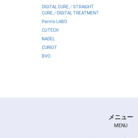
処理剤 (2)
コスメ系 (1)
＋
DIGITAL CURE／STRAIGHT
その他 (3)
シス系 (1)
前処理剤 (1)
＋
CURE／DIGITAL TREATMENT
GMT (1)
Perm′s LABO
その他 (2)
CUTECH
NADEL
CURIOT
BVO
メニュー
MENU