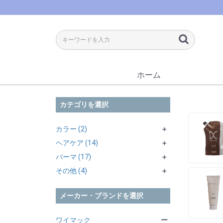
ホーム
カテゴリを選択
カラー (2)
＋
ヘアケア (14)
オキシ (2)
＋
＋
パーマ (17)
シャンプー (3)
その他 (2)
＋
その他 (4)
トリートメント・マスク (9)
パーマ1剤 (1)
＋
＋
アウトバス (2)
パーマ2剤 (1)
化粧品 (3)
シス系 (1)
＋
＋
メーカー・ブランドを選択
ストレート1剤 (8)
スキンケア類 (3)
＋
ストレート2剤 (2)
酸性系 (5)
ワイマック
ー