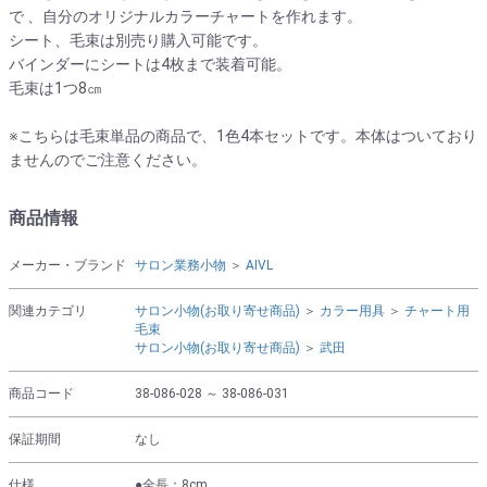
で 、自分のオリジナルカラーチャートを作れます。
シート、毛束は別売り購入可能です。
バインダーにシートは4枚まで装着可能。
毛束は1つ8㎝
※こちらは毛束単品の商品で、1色4本セットです。本体はついており
ませんのでご注意ください。
商品情報
メーカー・ブランド
サロン業務小物
＞
AIVL
関連カテゴリ
サロン小物(お取り寄せ商品)
＞
カラー用具
＞
チャート用
毛束
サロン小物(お取り寄せ商品)
＞
武田
商品コード
38-086-028 ～ 38-086-031
保証期間
なし
仕様
●全長：8cm