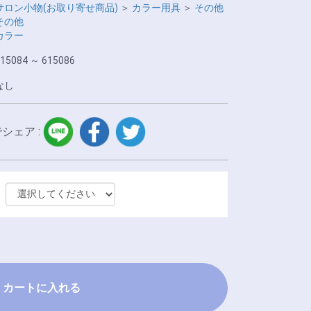
サロン小物(お取り寄せ商品)
＞
カラー用具
＞
その他
その他
カラー
15084 ～ 615086
なし
LINE
facebook
twitter
でシェア :
カートに入れる