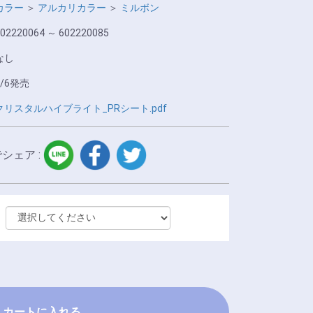
カラー
＞
アルカリカラー
＞
ミルボン
02220064 ～ 602220085
なし
7/6発売
クリスタルハイブライト_PRシート.pdf
LINE
facebook
twitter
でシェア :
カートに入れる