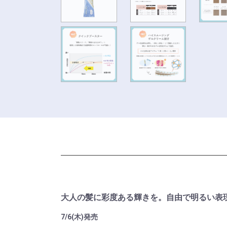
大人の髪に彩度ある輝きを。自由で明るい表
7/6(木)発売