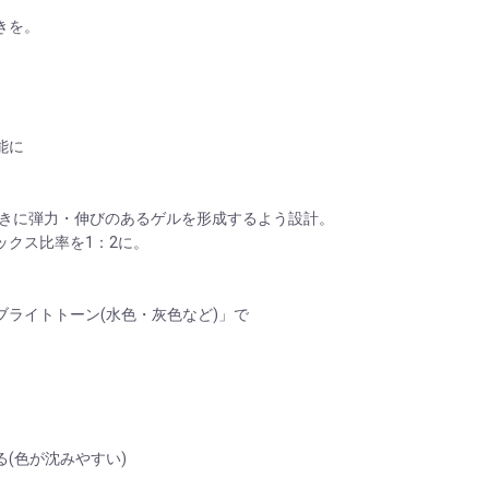
きを。
能に
ときに弾力・伸びのあるゲルを形成するよう設計。
クス比率を1：2に。
ライトトーン(水色・灰色など)」で
(色が沈みやすい)