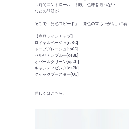
→時間コントロール・明度、色味を選べない
などの問題が…
そこで「発色スピード」「発色の立ち上がり」に着
【商品ラインナップ】
ロイヤルベージュ[roBG]
トープグレージュ[tpGG]
セルリアンブルー[ceBL]
オパールグリーン[opGR]
キャンディピンク[caPK]
クイックブースター[QU]
詳しくはこちら↓