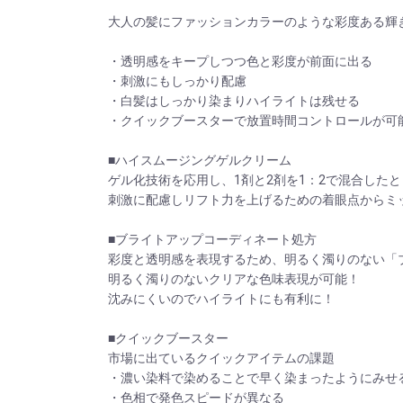
大人の髪にファッションカラーのような彩度ある輝
・透明感をキープしつつ色と彩度が前面に出る
・刺激にもしっかり配慮
・白髪はしっかり染まりハイライトは残せる
・クイックブースターで放置時間コントロールが可
■ハイスムージングゲルクリーム
ゲル化技術を応用し、1剤と2剤を1：2で混合した
刺激に配慮しリフト力を上げるための着眼点からミッ
■ブライトアップコーディネート処方
彩度と透明感を表現するため、明るく濁りのない「ブ
明るく濁りのないクリアな色味表現が可能！
沈みにくいのでハイライトにも有利に！
■クイックブースター
市場に出ているクイックアイテムの課題
・濃い染料で染めることで早く染まったようにみせる
・色相で発色スピードが異なる