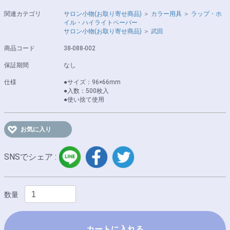
関連カテゴリ
サロン小物(お取り寄せ商品)
＞
カラー用具
＞
ラップ・ホ
イル・ハイライトペーパー
サロン小物(お取り寄せ商品)
＞
武田
商品コード
38-088-002
保証期間
なし
仕様
●サイズ：96×66mm
●入数：500枚入
●使い捨て使用
お気に入り
LINE
facebook
twitter
SNSでシェア :
数量
カートに入れる