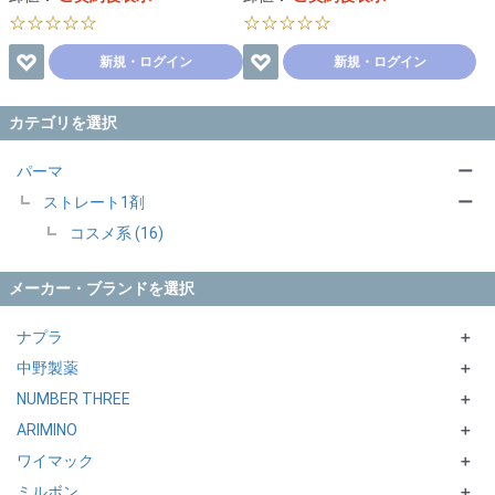
☆☆☆☆☆
☆☆☆☆☆
新規・ログイン
新規・ログイン
カテゴリを選択
パーマ
ー
ストレート1剤
ー
コスメ系 (16)
メーカー・ブランドを選択
ナプラ
＋
中野製薬
N. シリーズ
＋
NUMBER THREE
CARETECT HB シリーズ
emorte
＋
ARIMINO
ut-et
CURLX
FELADYCA シリーズ
＋
ワイマック
COSME CREAM
＋
ミルボン
QUOLINE
DIGITAL CURE／STRAIGHT CURE／DIGITAL TREATMENT
＋