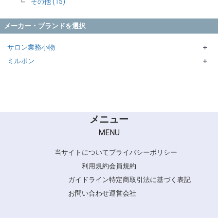
その他 (15)
メーカー・ブランドを選択
サロン業務小物
＋
ミルボン
NBAA
＋
大阪ブラシ
Support シリーズ
クレイツ
SANBI
タングルティーザー
メニュー
デンマン
MENU
Vess
当サイトについて
プライバシーポリシー
ホンゴ
利用規約
会員規約
Y.S.PARK
ガイドライン
特定商取引法に基づく表記
お問い合わせ
運営会社