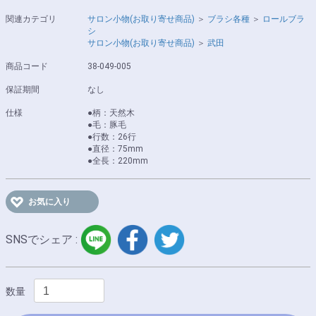
関連カテゴリ
サロン小物(お取り寄せ商品)
＞
ブラシ各種
＞
ロールブラ
シ
サロン小物(お取り寄せ商品)
＞
武田
商品コード
38-049-005
保証期間
なし
仕様
●柄：天然木
●毛：豚毛
●行数：26行
●直径：75mm
●全長：220mm
お気に入り
LINE
facebook
twitter
SNSでシェア :
数量