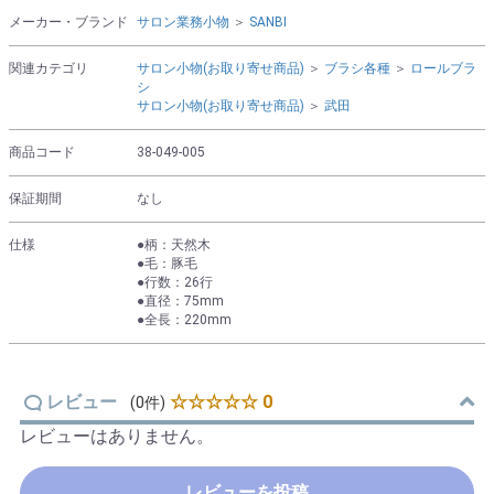
メーカー・ブランド
サロン業務小物
＞
SANBI
関連カテゴリ
サロン小物(お取り寄せ商品)
＞
ブラシ各種
＞
ロールブラ
シ
サロン小物(お取り寄せ商品)
＞
武田
商品コード
38-049-005
保証期間
なし
仕様
●柄：天然木
●毛：豚毛
●行数：26行
●直径：75mm
●全長：220mm
レビュー
☆☆☆☆☆ 0
(0件)
レビューはありません。
レビューを投稿