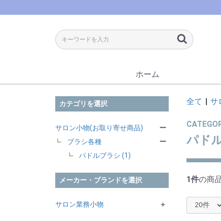
ホーム
全て
|
サ
カテゴリを選択
CATEGO
サロン小物(お取り寄せ商品)
ー
パド
ブラシ各種
ー
パドルブラシ (1)
1件
の商
メーカー・ブランドを選択
サロン業務小物
＋
クレイツ