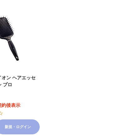
イオン ヘアエッセ
 プロ
契約後表示
☆
新規・ログイン