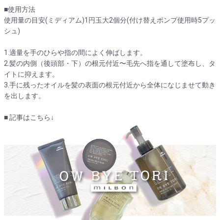
■使用方法
使用量の目安(ミディアム)1円玉大2個分(付け替えポンプ使用時5プッ
シュ)
1.適量を手のひらや指の間によく伸ばします。
2.髪の内側（後頭部・下）の根元付近〜毛先へ指を通して塗布し、タ
イトに抑えます。
3.手に残ったオイルを髪の表面の根元付近から全体になじませて動き
を出します。
■ 記事はこちら↓