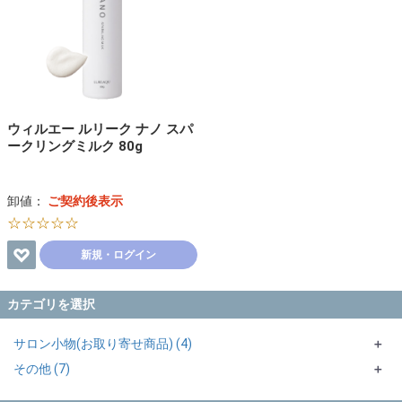
ウィルエー ルリーク ナノ スパ
ークリングミルク 80g
卸値：
ご契約後表示
☆☆☆☆☆
新規・ログイン
カテゴリを選択
サロン小物(お取り寄せ商品) (4)
＋
その他 (7)
美容機器 (4)
＋
＋
化粧品 (7)
＋